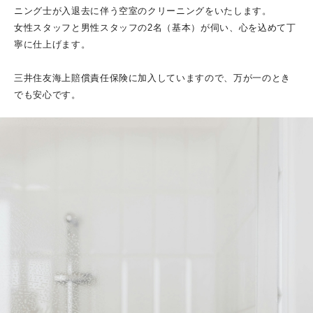
ニング士が入退去に伴う空室のクリーニングをいたします。
ホロムア千葉本店のガチョウたち
女性スタッフと男性スタッフの2名（基本）が伺い、心を込めて丁
寧に仕上げます。
ガチョウたち
三井住友海上賠償責任保険に加入していますので、万が一のとき
でも安心です。
PROFILE
ACCESS
CONTACT