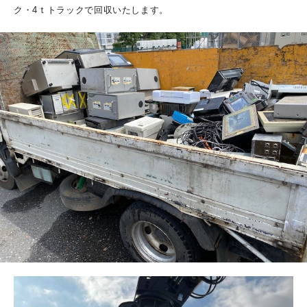
ク・4ｔトラックで回収いたします。
ホロムア千葉本店のガチョウたち
ガチョウたち
PROFILE
ACCESS
CONTACT