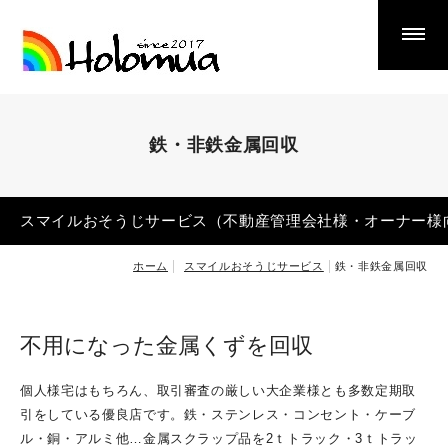
Smile Cleaning Service
スマイルおそうじサービス
鉄・非鉄金属回収
スマイルおそうじサービス（不動産管理会社様・オーナ
ー様向け）
エアコンクリーニング
スマイルおそうじサービス（不動産管理会社様・オーナー様
クロスアート
ホーム
スマイルおそうじサービス
鉄・非鉄金属回収
ナノキープ
遺品整理・生前整理
不用になった金属くずを回収
リサイクル品買取・販売
ゴミ屋敷・汚部屋片づけ
個人様宅はもちろん、取引審査の厳しい大企業様とも多数定期取
鉄・非鉄金属回収
引をしている優良店です。鉄・ステンレス・コンセント・ケーブ
ル・銅・アルミ他…金属スクラップ品を2ｔトラック・3ｔトラッ