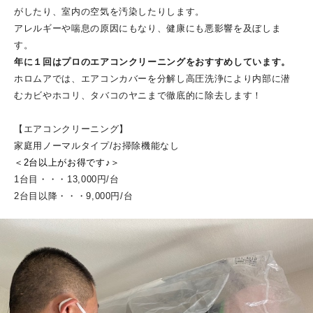
がしたり、室内の空気を汚染したりします。
ホロムア千葉本店のガチョウたち
アレルギーや喘息の原因にもなり、健康にも悪影響を及ぼしま
ガチョウたち
す。
年に１回はプロのエアコンクリーニングをおすすめしています。
ホロムアでは、エアコンカバーを分解し高圧洗浄により内部に潜
PROFILE
むカビやホコリ、タバコのヤニまで徹底的に除去します！
【エアコンクリーニング】
ACCESS
家庭用ノーマルタイプ/お掃除機能なし
＜2台以上がお得です♪＞
1台目・・・13,000円/台
CONTACT
2台目以降・・・9,000円/台