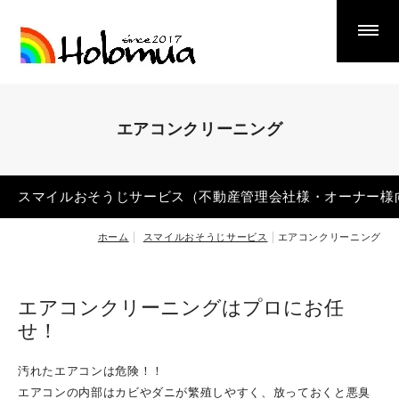
Smile Cleaning Service
スマイルおそうじサービス
エアコンクリーニング
スマイルおそうじサービス（不動産管理会社様・オーナ
ー様向け）
エアコンクリーニング
スマイルおそうじサービス（不動産管理会社様・オーナー様
クロスアート
ホーム
スマイルおそうじサービス
エアコンクリーニング
ナノキープ
遺品整理・生前整理
エアコンクリーニングはプロにお任
リサイクル品買取・販売
せ！
ゴミ屋敷・汚部屋片づけ
鉄・非鉄金属回収
汚れたエアコンは危険！！
エアコンの内部はカビやダニが繁殖しやすく、放っておくと悪臭