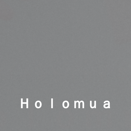
ーナー様向け）
Ｈｏｌｏｍｕａ