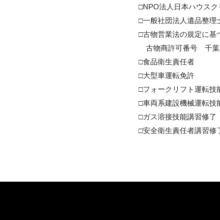
□NPO法人日本ハウスク
□一般社団法人遺品整理士
□古物営業法の規定に基づ
古物商許可番号 千葉県公
□食品衛生責任者
□大型車運転免許
□フォークリフト運転技
□車両系建設機械運転技
□ガス溶接技能講習修了
□安全衛生責任者講習修