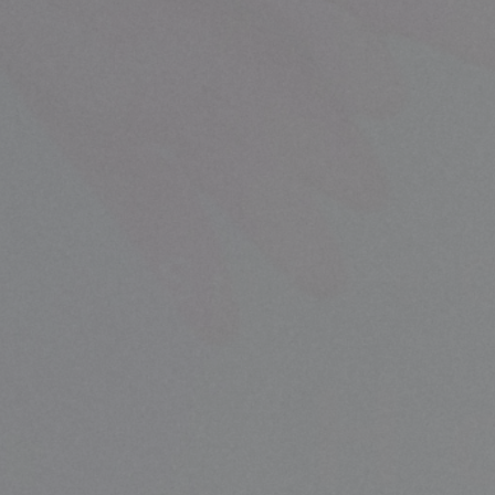
Smile Cleaning Service
スマイルおそうじサービス
スマイルおそうじサービス（不動産管理会社様・オ
エアコンクリーニング
クロスアート
ナノキープ
遺品整理・生前整理
リサイクル品買取・販売
ゴミ屋敷・汚部屋片づけ
鉄・非鉄金属回収