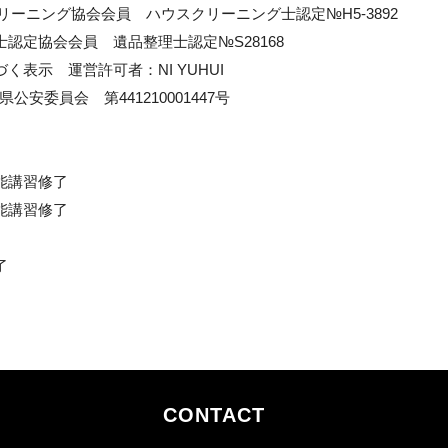
リーニング協会会員 ハウスクリーニング士認定№H5-3892
認定協会会員 遺品整理士認定№S28168
く表示 運営許可者：NI YUHUI
安委員会 第441210001447号
能講習修了
能講習修了
了
CONTACT