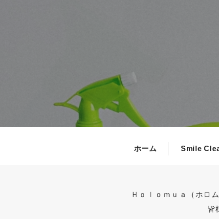
ホロムア千葉本店のガチョウ
ガチョウたち
ホーム
Smile Cle
Ｈｏｌｏｍｕａ（ホロ
皆